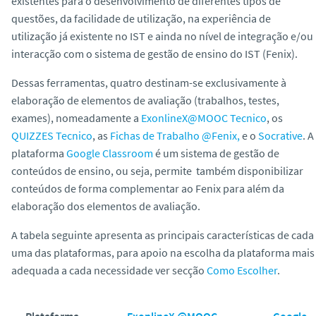
existentes para o desenvolvimento de diferentes tipos de
o
questões, da facilidade de utilização, na experiência de
utilização já existente no IST e ainda no nível de integração e/ou
interacção com o sistema de gestão de ensino do IST (Fenix).
Dessas ferramentas, quatro destinam-se exclusivamente à
elaboração de elementos de avaliação (trabalhos, testes,
exames), nomeadamente a
ExonlineX@MOOC Tecnico
, os
QUIZZES Tecnico
, as
Fichas de Trabalho @Fenix,
e o
Socrative
. A
plataforma
Google Classroom
é um sistema de gestão de
conteúdos de ensino, ou seja, permite também disponibilizar
conteúdos de forma complementar ao Fenix para além da
elaboração dos elementos de avaliação
.
A tabela seguinte apresenta as principais características de cada
uma das plataformas, para apoio na escolha da plataforma mais
adequada a cada necessidade ver secção
Como Escolher
.
Plataforma
ExonlineX @MOOC
Google