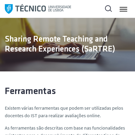
S
a
l
t
a
Sharing Remote Teaching and
r
Research Experiences (SaRTRE)
p
a
r
a
o
c
Ferramentas
o
n
Existem várias ferramentas que podem ser utilizadas pelos
t
docentes do IST para realizar avaliações online.
e
ú
As ferramentas são descritas com base nas funcionalidades
d