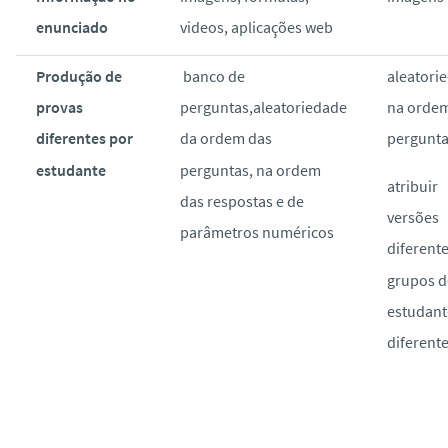
enunciado
videos, aplicações web
Produção de
banco de
aleatori
provas
perguntas,aleatoriedade
na orde
diferentes por
da ordem das
pergunta
estudante
perguntas, na ordem
atribuir
das respostas e de
versões
parâmetros numéricos
diferente
grupos d
estudant
diferent