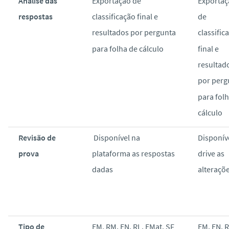
Análise das
Exportação de
Exportaç
respostas
classificação final e
de
resultados por pergunta
classific
para folha de cálculo
final e
resultad
por perg
para fol
cálculo
Revisão de
Disponível na
Disponív
prova
plataforma as respostas
drive as
dadas
alteraçõ
Tipo de
EM, RM, EN, RL, EMat, SF
EM, EN, R