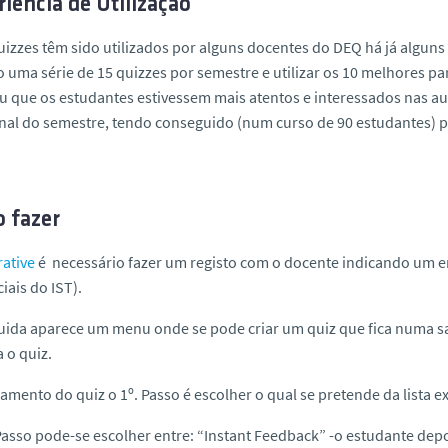
iência de Utilização
uizzes têm sido utilizados por alguns docentes do DEQ há já algu
 uma série de 15 quizzes por semestre e utilizar os 10 melhores para
u que os estudantes estivessem mais atentos e interessados nas au
inal do semestre, tendo conseguido (num curso de 90 estudantes) p
 fazer
rative
é
necessário fazer um registo com o docente indicando um e
iais do IST).
ida aparece um menu onde se pode criar um quiz que fica numa s
a o quiz.
amento do quiz o 1º. Passo é escolher o qual se pretende da lista e
Passo pode-se escolher entre: “Instant Feedback” -o estudante dep