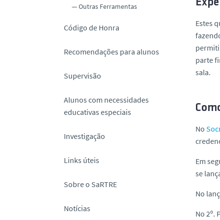
Exper
Outras Ferramentas
Estes q
Código de Honra
fazendo
permiti
Recomendações para alunos
parte f
sala.
Supervisão
Alunos com necessidades
Como
educativas especiais
No
Soc
Investigação
credenc
Links úteis
Em segu
se lanç
Sobre o SaRTRE
No lanç
Notícias
No 2º. 