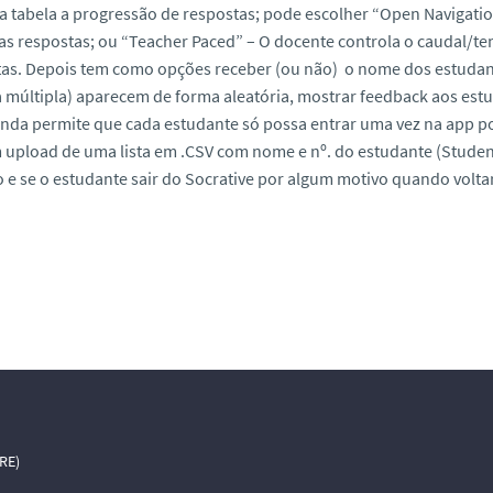
 tabela a progressão de respostas; pode escolher “Open Navigation
 as respostas; ou “Teacher Paced” – O docente controla o caudal/
as. Depois tem como opções receber (ou não) o nome dos estudante
 múltipla) aparecem de forma aleatória, mostrar feedback aos es
Ainda permite que cada estudante só possa entrar uma vez na app por
 upload de uma lista em .CSV com nome e nº. do estudante (Studen
e se o estudante sair do Socrative por algum motivo quando voltar
RE)