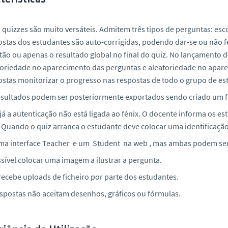
 quizzes são muito versáteis. Admitem três tipos de perguntas: esc
ostas dos estudantes são auto-corrigidas, podendo dar-se ou não 
tão ou apenas o resultado global no final do quiz. No lançamento d
toriedade no aparecimento das perguntas e aleatoriedade no apare
ostas monitorizar o progresso nas respostas de todo o grupo de e
esultados podem ser posteriormente exportados sendo criado um fi
já a autenticação não está ligada ao fénix. O docente informa os e
. Quando o quiz arranca o estudante deve colocar uma identificaçã
ma interface
Teacher
e um
Student
na web , mas ambas podem ser
sível colocar uma imagem a ilustrar a pergunta.
recebe uploads de ficheiro por parte dos estudantes.
espostas não aceitam desenhos, gráficos ou fórmulas.