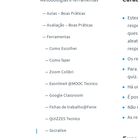
o
Aulas – Boas Práticas
Estes
Avaliação – Boas Práticas
resp
ques
Ferramentas
alea
resp
Como Escolher
Os r
Como fazer
Para 
Zoom Colibri
quiz
ExonlineX @MOOC Tecnico
Há u
Google Classroom
É pos
Não 
Fichas de trabalho@Fenix
As r
QUIZZES Tecnico
Socrative