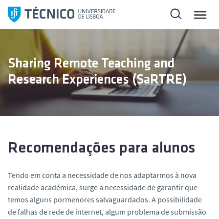
S
a
l
t
a
Sharing Remote Teaching and
r
Research Experiences (SaRTRE)
p
a
r
a
o
c
Recomendações para alunos
o
n
Tendo em conta a necessidade de nos adaptarmos à nova
t
realidade académica, surge a necessidade de garantir que
e
temos alguns pormenores salvaguardados. A possibilidade
ú
de falhas de rede de internet, algum problema de submissão
d