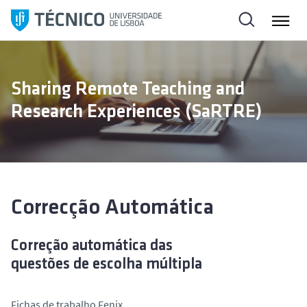
S
a
l
t
a
Sharing Remote Teaching and
r
Research Experiences (SaRTRE)
p
a
r
a
o
c
Correcção Automática
o
n
Correção automática das
t
questões
de
escolha múltipla
e
ú
d
Fichas de trabalho Fenix