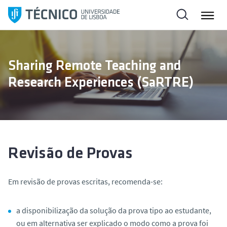
S
a
l
t
a
Sharing Remote Teaching and
r
Research Experiences (SaRTRE)
p
a
r
a
o
c
Revisão de Provas
o
n
Em revisão de provas escritas, recomenda-se:
t
e
ú
a disponibilização da solução da prova tipo ao estudante,
d
ou em alternativa ser explicado o modo como a prova foi