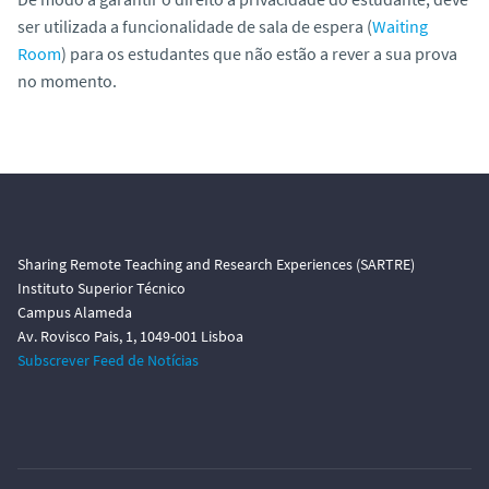
ser utilizada a funcionalidade de sala de espera (
Waiting
Room
) para os estudantes que não estão a rever a sua prova
no momento.
Sharing Remote Teaching and Research Experiences (SARTRE)
Instituto Superior Técnico
Campus Alameda
Av. Rovisco Pais, 1, 1049-001 Lisboa
Subscrever Feed de Notícias