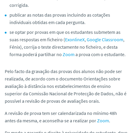
o
corrigida.
publicar as notas das provas incluindo as cotações
individuais obtidas em cada pergunta.
se optar por provas em que os estudantes submetem as
suas respostas em ficheiro (
ExonlineX
,
Google Classroom
,
Fénix), corrija o teste directamente no ficheiro, e desta
forma poderá partilhar no
Zoom
a prova com o estudante.
Pelo facto da gravação das provas dos alunos não pode ser
realizada, de acordo com o documento Orientações sobre
avaliação à distância nos estabelecimentos de ensino
superior da Comissão Nacional de Protecção de Dados, não é
possível a revisão de provas de avaliações orais.
A revisão de prova tem ser calendarizada no mínimo 48h
antes da mesma, e aconselha-se a realizar por
Zoom
.
De modo a garantir o direito à privacidade do estudante, deve