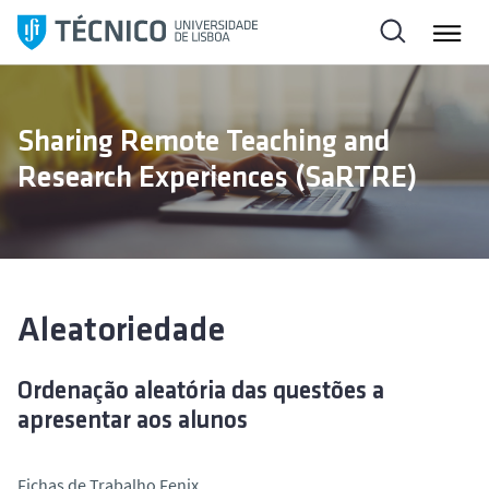
S
a
l
t
a
Sharing Remote Teaching and
r
Research Experiences (SaRTRE)
p
a
r
a
o
c
Aleatoriedade
o
n
O
rdenação aleatória das questões a
t
apresentar aos alunos
e
ú
d
Fichas de Trabalho Fenix