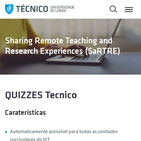
S
a
l
t
a
Sharing Remote Teaching and
r
Research Experiences (SaRTRE)
p
a
r
a
o
c
QUIZZES Tecnico
o
n
Caraterísticas
t
e
ú
Automaticamente acessível para todas as unidades
d
curriculares do IST