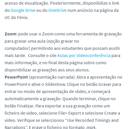
acesso de visualização. Posteriormente, disponibilize o link
o
do
Google Drive
ou do
OneDrive
num anúncio na página da
UC do Fénix.
Zoom
: pode usar o Zoom como uma ferramenta de gravação
para gravar uma aula (opção gravar no
computador) permitindo aos estudantes que possam assitir
mais tarde. Consulte o site
Aulas por Videoconferência
para
mais informação, e no final desta página sobre como
disponibilizar as gravações aos seus alunos.
PowerPoint
(apresentação narrada): Abra a apresentação no
PowerPoint e ative o Slideshow. Clique no botão Gravar para
entrar no modo de apresentação de slides, e começará
automaticamente a gravação. Quando terminar, clique no
botão Finalizar. Para exportar a sua gravação como um
ficheiro de video, selecione File> Export e selecione Create a
video. Verifique se seleccionou “Use Recorded Timings and
Narrations”. E grave o ficheiro no formato .mp4.