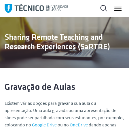
S
a
l
t
a
Sharing Remote Teaching and
r
Research Experiences (SaRTRE)
p
a
r
a
o
c
Gravação de Aulas
o
n
Existem várias opções para gravar a sua aula ou
t
apresentação. Uma aula gravada ou uma apresentação de
e
slides pode ser partilhada com seus estudantes, por exemplo,
ú
colocando no
Google Drive
ou no
OneDrive
dando apenas
d