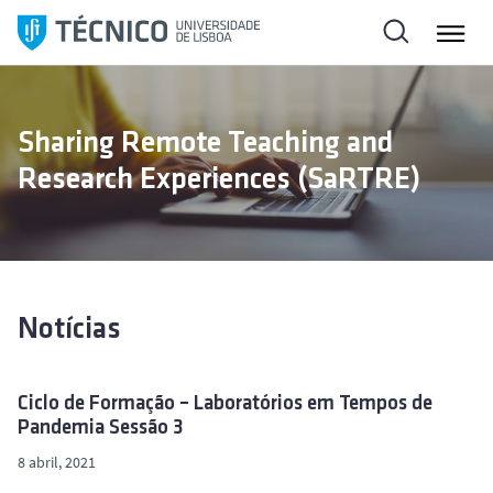
S
a
l
t
a
Sharing Remote Teaching and
r
Research Experiences (SaRTRE)
p
a
r
a
o
c
Notícias
o
n
t
Ciclo de Formação – Laboratórios em Tempos de
e
Pandemia Sessão 3
ú
8 abril, 2021
d