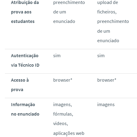
Atribuição da
preenchimento
upload de
o
prova aos
de um
ficheiros,
estudantes
enunciado
preenchimento
de um
enunciado
Autenticação
sim
sim
via Técnico ID
Acesso à
browser*
browser*
prova
Informação
imagens,
imagens
no enunciado
fórmulas,
videos,
aplicações web