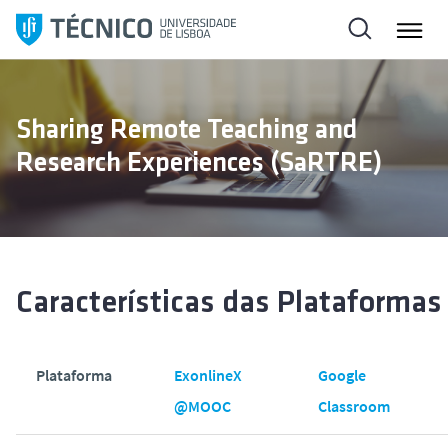
S
a
l
t
a
Sharing Remote Teaching and
r
Research Experiences (SaRTRE)
p
a
r
a
o
c
Características das Plataformas
o
n
t
Plataforma
ExonlineX
Google
e
@MOOC
Classroom
ú
d